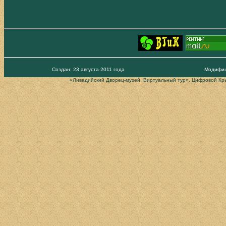
Создан: 23 августа 2011 года
Модифиц
«Ливадийский Дворец-музей. Виртуальный тур». Цифровой Кры