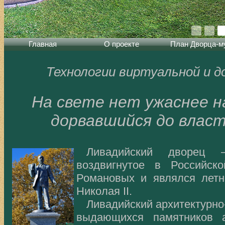
Главная
О проекте
План Дворца-м
Технологии виртуальной и д
На свете нет ужаснее н
дорвавшийся до влас
Ливадийский дворец –
воздвигнутое в Российск
Романовых и являлся летн
Николая II.
Ливадийский архитектурно
выдающихся памятников а